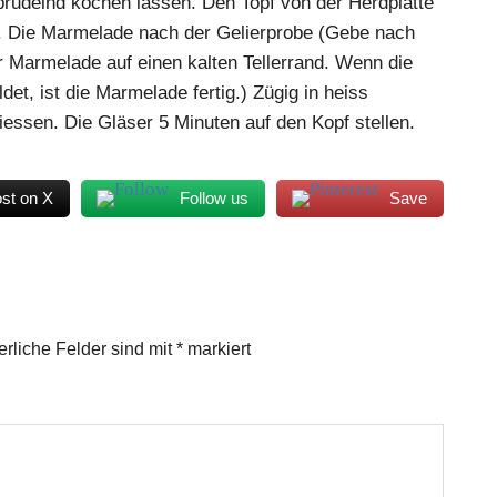
rudelnd kochen lassen. Den Topf von der Herdplatte
. Die Marmelade nach der Gelierprobe (Gebe nach
r Marmelade auf einen kalten Tellerrand. Wenn die
ldet, ist die Marmelade fertig.) Zügig in heiss
iessen. Die Gläser 5 Minuten auf den Kopf stellen.
st on X
Follow us
Save
erliche Felder sind mit
*
markiert