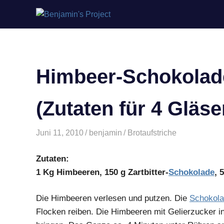
Benjamin's
Zum
Project
Inhalt
springen
Himbeer-Schokolad
(Zutaten für 4 Gläse
Juni 11, 2010
benjamin
Brotaufstriche
Zutaten:
1 Kg Himbeeren, 150 g Zartbitter-
Schokolade
, 
Die Himbeeren verlesen und putzen. Die
Schokol
Flocken reiben. Die Himbeeren mit Gelierzucker 