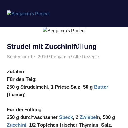
Benjamin's
MENÜ
Project
Zum
Inhalt
springen
Strudel mit Zucchinifüllung
September 17, 2010
benjamin
Alle Rezepte
Zutaten:
Für den Teig:
250 g Strudelmehl, 1 Priese Salz, 50 g
Butter
(flüssig)
Für die Füllung:
250 g durchwachsener
Speck
, 2
Zwiebel
n, 500 g
Zucchini
, 1/2 Töpfchen frischer Thymian, Salz,