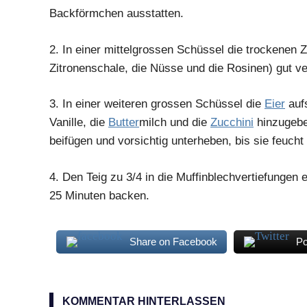
Backförmchen ausstatten.
2.
In einer mittelgrossen Schüssel die trockenen 
Zitronenschale, die Nüsse und die Rosinen) gut v
3.
In einer weiteren grossen Schüssel die
Eier
aufs
Vanille, die
Butter
milch und die
Zucchini
hinzugebe
beifügen und vorsichtig unterheben, bis sie feucht 
4.
Den Teig zu 3/4 in die Muffinblechvertiefungen ei
25 Minuten backen.
Share on Facebook
Po
Muffins
würzig
KOMMENTAR HINTERLASSEN