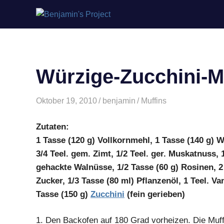
Benjamin's
Zum
Project
Inhalt
springen
Würzige-Zucchini-M
Oktober 19, 2010
benjamin
Muffins
Zutaten:
1 Tasse (120 g) Vollkornmehl, 1 Tasse (140 g) W
3/4 Teel. gem. Zimt, 1/2 Teel. ger. Muskatnuss, 
gehackte Walnüsse, 1/2 Tasse (60 g) Rosinen, 
Zucker, 1/3 Tasse (80 ml) Pflanzenöl, 1 Teel. V
Tasse (150 g)
Zucchini
(fein gerieben
)
1.
Den Backofen auf 180 Grad vorheizen. Die Muffi