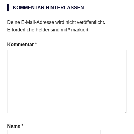
gehackte
Walnüsse
KOMMENTAR HINTERLASSEN
Muffins
Deine E-Mail-Adresse wird nicht veröffentlicht.
reife
Erforderliche Felder sind mit
*
markiert
Bananen
Weizenkleie
Kommentar
*
Name
*