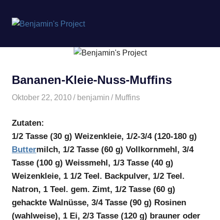
Benjamin's
MENÜ
Project
Zum
Inhalt
springen
Bananen-Kleie-Nuss-Muffins
Oktober 22, 2010
benjamin
Muffins
Zutaten:
1/2 Tasse (30 g) Weizenkleie, 1/2-3/4 (120-180 g)
Butter
milch, 1/2 Tasse (60 g) Vollkornmehl, 3/4
Tasse (100 g) Weissmehl, 1/3 Tasse (40 g)
Weizenkleie, 1 1/2 Teel. Backpulver, 1/2 Teel.
Natron, 1 Teel. gem. Zimt, 1/2 Tasse (60 g)
gehackte Walnüsse, 3/4 Tasse (90 g) Rosinen
(wahlweise), 1 Ei, 2/3 Tasse (120 g) brauner oder