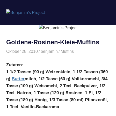
Benjamin's
MENÜ
Project
Zum
Inhalt
springen
Goldene-Rosinen-Kleie-Muffins
Oktober 28, 2010
benjamin
Muffins
Zutaten:
1 1/2 Tassen (90 g) Weizenkleie, 1 1/2 Tassen (360
g)
Butter
milch, 1/2 Tasse (60 g) Vollkornmehl, 3/4
Tasse (100 g) Weissmehl, 2 Teel. Backpulver, 1/2
Teel. Natron, 1 Tasse (120 g) Rosinen, 1 Ei, 1/2
Tasse (180 g) Honig, 1/3 Tasse (80 ml) Pflanzenöl,
1 Teel. Vanille-Backaroma