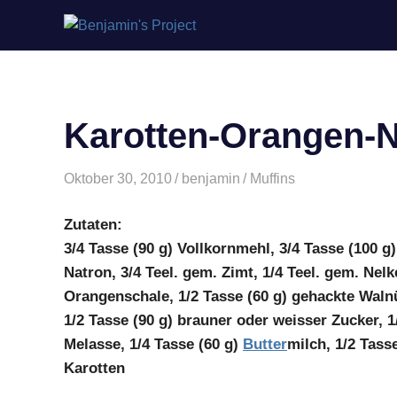
Benjamin's
Zum
Project
Inhalt
springen
Karotten-Orangen-N
Oktober 30, 2010
benjamin
Muffins
Zutaten:
3/4 Tasse (90 g) Vollkornmehl, 3/4 Tasse (100 g)
Natron, 3/4 Teel. gem. Zimt, 1/4 Teel. gem. Nelk
Orangenschale, 1/2 Tasse (60 g) gehackte Walnü
1/2 Tasse (90 g) brauner oder weisser Zucker, 1/
Melasse, 1/4 Tasse (60 g)
Butter
milch, 1/2 Tass
Karotten