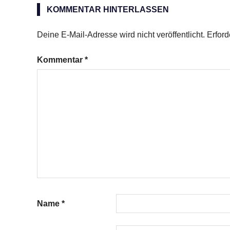
Walnüsse
KOMMENTAR HINTERLASSEN
geraspelte
Karotten
Deine E-Mail-Adresse wird nicht veröffentlicht.
Erford
Muffins
Kommentar
*
Orangensaft
Name
*