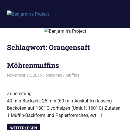
Benjamin's
MENÜ
Project
Zum
Inhalt
springen
Schlagwort:
Orangensaft
Möhrenmuffins
November 17, 2015
benjamin
Muffins
Zubereitung:
40 min Backzeit: 25 min (60 min Auskühlen lassen)
Backofen auf 180° C vorheizen (Umluft 160° C)
Zutaten:
1 Muffin-Backform und Papierförmchen, evtl. 1
WEITERLESEN