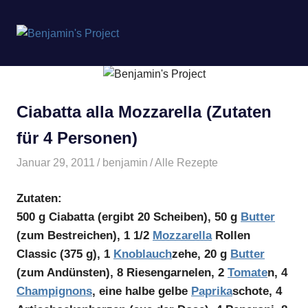
Benjamin's
MENÜ
Project
Zum
Inhalt
springen
Ciabatta alla Mozzarella (Zutaten
für 4 Personen)
Januar 29, 2011
benjamin
Alle Rezepte
Zutaten:
500 g Ciabatta (ergibt 20 Scheiben), 50 g
Butter
(zum Bestreichen), 1 1/2
Mozzarella
Rollen
Classic (375 g), 1
Knoblauch
zehe, 20 g
Butter
(zum Andünsten), 8 Riesengarnelen, 2
Tomate
n, 4
Champignons
, eine halbe gelbe
Paprika
schote, 4