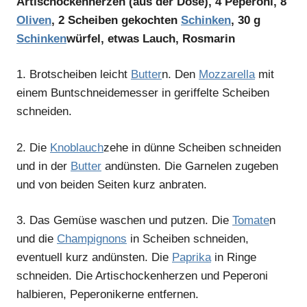
Artischockenherzen (aus der Dose), 4 Peperoni, 8
Oliven
, 2 Scheiben gekochten
Schinken
, 30 g
Schinken
würfel, etwas Lauch, Rosmarin
1.
Brotscheiben leicht
Butter
n. Den
Mozzarella
mit
einem Buntschneidemesser in geriffelte Scheiben
schneiden.
2.
Die
Knoblauch
zehe in dünne Scheiben schneiden
und in der
Butter
andünsten. Die Garnelen zugeben
und von beiden Seiten kurz anbraten.
3.
Das Gemüse waschen und putzen. Die
Tomate
n
und die
Champignons
in Scheiben schneiden,
eventuell kurz andünsten. Die
Paprika
in Ringe
schneiden. Die Artischockenherzen und Peperoni
halbieren, Peperonikerne entfernen.