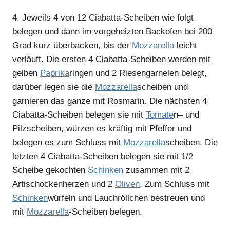
4.
Jeweils 4 von 12 Ciabatta-Scheiben wie folgt
belegen und dann im vorgeheizten Backofen bei 200
Grad kurz überbacken, bis der
Mozzarella
leicht
verläuft. Die ersten 4 Ciabatta-Scheiben werden mit
gelben
Paprika
ringen und 2 Riesengarnelen belegt,
darüber legen sie die
Mozzarella
scheiben und
garnieren das ganze mit Rosmarin. Die nächsten 4
Ciabatta-Scheiben belegen sie mit
Tomate
n– und
Pilzscheiben, würzen es kräftig mit Pfeffer und
belegen es zum Schluss mit
Mozzarella
scheiben. Die
letzten 4 Ciabatta-Scheiben belegen sie mit 1/2
Scheibe gekochten
Schinken
zusammen mit 2
Artischockenherzen und 2
Oliven
. Zum Schluss mit
Schinken
würfeln und Lauchröllchen bestreuen und
mit
Mozzarella
-Scheiben belegen.