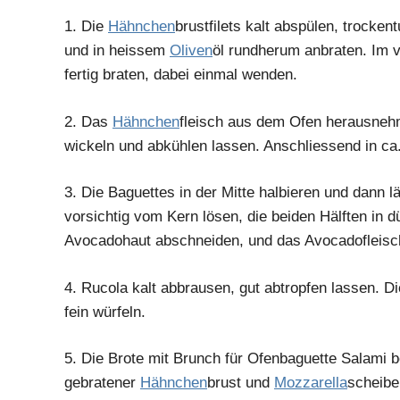
1.
Die
Hähnchen
brustfilets kalt abspülen, trocken
und in heissem
Oliven
öl rundherum anbraten. Im 
fertig braten, dabei einmal wenden.
2.
Das
Hähnchen
fleisch aus dem Ofen herausnehm
wickeln und abkühlen lassen. Anschliessend in ca
3.
Die Baguettes in der Mitte halbieren und dann l
vorsichtig vom Kern lösen, die beiden Hälften in 
Avocadohaut abschneiden, und das Avocadofleisch 
4.
Rucola kalt abbrausen, gut abtropfen lassen. D
fein würfeln.
5.
Die Brote mit Brunch für Ofenbaguette Salami 
gebratener
Hähnchen
brust und
Mozzarella
scheibe