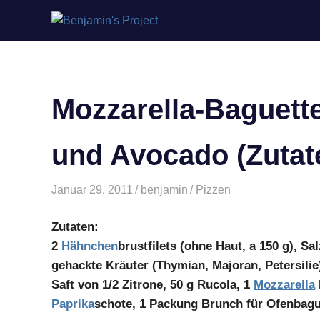
Benjamin's
Zum
Project
Inhalt
springen
Mozzarella-Baguette
und Avocado (Zutat
Januar 29, 2011
benjamin
Pizzen
Zutaten:
2
Hähnchen
brustfilets (ohne Haut, a 150 g), Sal
gehackte Kräuter (Thymian, Majoran, Petersilie
Saft von 1/2 Zitrone, 50 g Rucola, 1
Mozzarella
Paprika
schote, 1 Packung Brunch für Ofenbagu