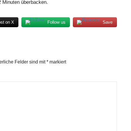
2 Minuten überbacken.
st on X
Follow us
Save
erliche Felder sind mit
*
markiert