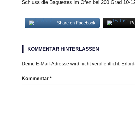
Schluss die Baguettes im Ofen bei 200 Grad 10-1
Share on Facebook
Po
Avocado
Baguettebrot
KOMMENTAR HINTERLASSEN
Hähnchenbrustfilet
Deine E-Mail-Adresse wird nicht veröffentlicht.
Erford
Mozzarella
Sandwich
Kommentar
*