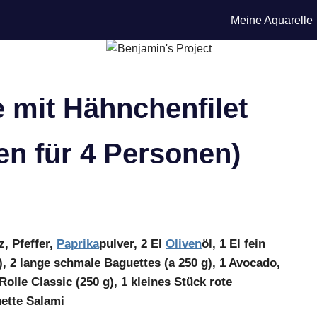
Meine Aquarelle
 mit Hähnchenfilet
en für 4 Personen)
z, Pfeffer,
Paprika
pulver, 2 El
Oliven
öl, 1 El fein
), 2 lange schmale Baguettes (a 250 g), 1 Avocado,
Rolle Classic (250 g), 1 kleines Stück rote
ette Salami