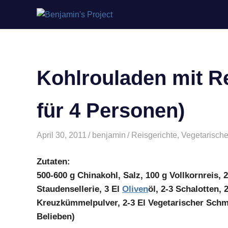
Benjamin's
Zum
Project
Inhalt
springen
Kohlrouladen mit Re
für 4 Personen)
April 30, 2011
benjamin
Reisgerichte
,
Vegetarisch
Zutaten:
500-600 g Chinakohl, Salz, 100 g Vollkornreis, 
Staudensellerie, 3 El
Oliven
öl, 2-3 Schalotten, 
Kreuzkümmelpulver, 2-3 El Vegetarischer Sch
Belieben)