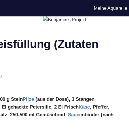
Meine Aquarelle
isfüllung (Zutaten
es
200 g Stein
Pilze
(aus der Dose), 3 Stangen
2 El gehackte Petersilie, 2 El Frisch
Käse
, Pfeffer,
malz, 250-500 ml Gemüsefond,
Sauce
nbinder (nach