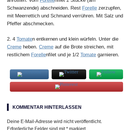
anrösten. Vom
Forelle
nfilet 2 Stücke (am
Schwanzende) abschneiden. Rest
Forelle
zerzupfen,
mit Meerrettich und Schmand verrühren. Mit Salz und
Pfeffer abschmecken.
2.
4
Tomate
n entkernen und klein würfeln. Unter die
Creme
heben.
Creme
auf die Brote streichen, mit
restlichem
Forelle
nfilet und je 1/2
Tomate
garnieren.
Bruschetta
KOMMENTAR HINTERLASSEN
Creme
Forellenfilets
Deine E-Mail-Adresse wird nicht veröffentlicht.
Erforderliche Felder sind mit
*
markiert