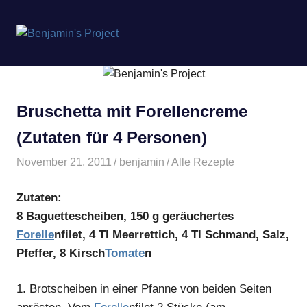
Benjamin's
MENÜ
Project
Zum
Inhalt
springen
Bruschetta mit Forellencreme
(Zutaten für 4 Personen)
November 21, 2011
benjamin
Alle Rezepte
Zutaten:
8 Baguettescheiben, 150 g geräuchertes
Forelle
nfilet, 4 Tl Meerrettich, 4 Tl Schmand, Salz,
Pfeffer, 8 Kirsch
Tomate
n
1.
Brotscheiben in einer Pfanne von beiden Seiten