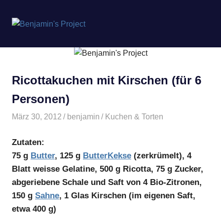
Benjamin's
MENÜ
Project
Zum
Inhalt
springen
Ricottakuchen mit Kirschen (für 6
Personen)
März 30, 2012
benjamin
Kuchen & Torten
Zutaten:
75 g
Butter
, 125 g
Butter
Kekse
(zerkrümelt), 4
Blatt weisse Gelatine, 500 g Ricotta, 75 g Zucker,
abgeriebene Schale und Saft von 4 Bio-Zitronen,
150 g
Sahne
, 1 Glas Kirschen (im eigenen Saft,
etwa 400 g)