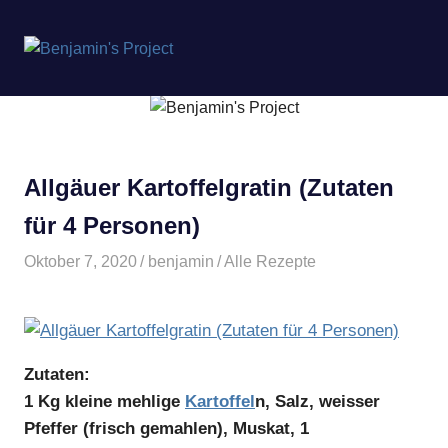
Benjamin's
MENÜ
Project
Zum
Inhalt
springen
Allgäuer Kartoffelgratin (Zutaten
für 4 Personen)
Oktober 7, 2020
benjamin
Alle Rezepte
Zutaten:
1 Kg kleine mehlige
Kartoffel
n, Salz, weisser
Pfeffer (frisch gemahlen), Muskat, 1