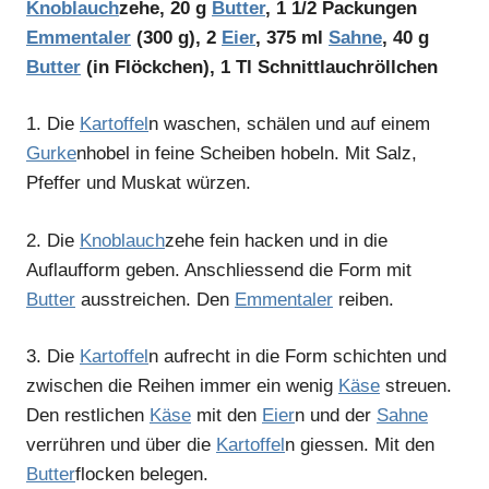
Knoblauch
zehe, 20 g
Butter
, 1 1/2 Packungen
Emmentaler
(300 g), 2
Eier
, 375 ml
Sahne
, 40 g
Butter
(in Flöckchen), 1 Tl Schnittlauchröllchen
1.
Die
Kartoffel
n waschen, schälen und auf einem
Gurke
nhobel in feine Scheiben hobeln. Mit Salz,
Pfeffer und Muskat würzen.
2.
Die
Knoblauch
zehe fein hacken und in die
Auflaufform geben. Anschliessend die Form mit
Butter
ausstreichen. Den
Emmentaler
reiben.
3.
Die
Kartoffel
n aufrecht in die Form schichten und
zwischen die Reihen immer ein wenig
Käse
streuen.
Den restlichen
Käse
mit den
Eier
n und der
Sahne
verrühren und über die
Kartoffel
n giessen. Mit den
Butter
flocken belegen.