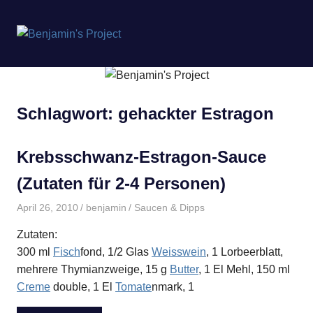
Benjamin's
MENÜ
Project
Zum
Inhalt
springen
Schlagwort:
gehackter Estragon
Krebsschwanz-Estragon-Sauce
(Zutaten für 2-4 Personen)
April 26, 2010
benjamin
Saucen & Dipps
Zutaten:
300 ml
Fisch
fond, 1/2 Glas
Weisswein
, 1 Lorbeerblatt,
mehrere Thymianzweige, 15 g
Butter
, 1 El Mehl, 150 ml
Creme
double, 1 El
Tomate
nmark, 1