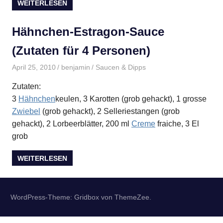
WEITERLESEN
Hähnchen-Estragon-Sauce
(Zutaten für 4 Personen)
April 25, 2010
benjamin
Saucen & Dipps
Zutaten:
3
Hähnchen
keulen, 3 Karotten (grob gehackt), 1 grosse
Zwiebel
(grob gehackt), 2 Selleriestangen (grob
gehackt), 2 Lorbeerblätter, 200 ml
Creme
fraiche, 3 El
grob
WEITERLESEN
WordPress-Theme: Gridbox von ThemeZee.