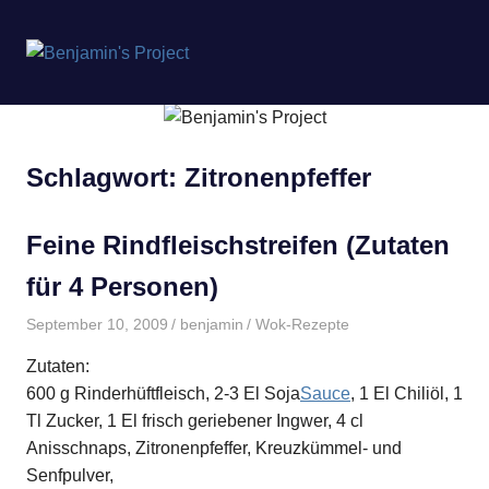
Benjamin's
MENÜ
Project
Zum
Inhalt
springen
Schlagwort:
Zitronenpfeffer
Feine Rindfleischstreifen (Zutaten
für 4 Personen)
September 10, 2009
benjamin
Wok-Rezepte
Zutaten:
600 g Rinderhüftfleisch, 2-3 El Soja
Sauce
, 1 El Chiliöl, 1
Tl Zucker, 1 El frisch geriebener Ingwer, 4 cl
Anisschnaps, Zitronenpfeffer, Kreuzkümmel- und
Senfpulver,