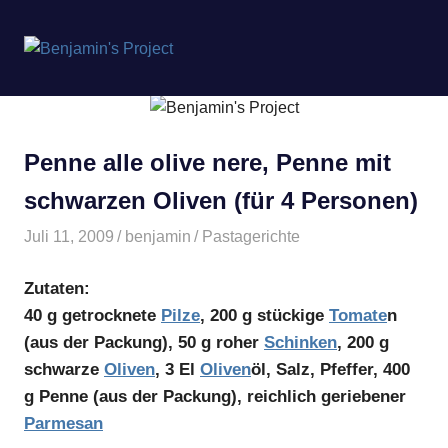
Benjamin's
MENÜ
Project
Zum
Inhalt
springen
Penne alle olive nere, Penne mit
schwarzen Oliven (für 4 Personen)
Juli 11, 2009
benjamin
Pastagerichte
Zutaten:
40 g getrocknete
Pilze
, 200 g stückige
Tomate
n
(aus der Packung), 50 g roher
Schinken
, 200 g
schwarze
Oliven
, 3 El
Oliven
öl, Salz, Pfeffer, 400
g Penne (aus der Packung), reichlich geriebener
Parmesan