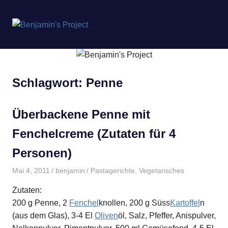
Benjamin's
MENÜ
Project
Zum
Inhalt
springen
Schlagwort:
Penne
Überbackene Penne mit
Fenchelcreme (Zutaten für 4
Personen)
Mai 4, 2011
benjamin
Pastagerichte
,
Vegetarisches
Zutaten:
200 g Penne, 2
Fenchel
knollen, 200 g Süss
Kartoffel
n
(aus dem Glas), 3-4 El
Oliven
öl, Salz, Pfeffer, Anispulver,