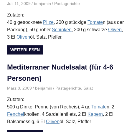
Juli 11, 2009
benjamin
Pastagerichte
Zutaten:
40 g getrocknete
Pilze
, 200 g stückige
Tomate
n (aus der
Packung), 50 g roher
Schinken
, 200 g schwarze
Oliven
,
3 El
Oliven
öl, Salz, Pfeffer,
WEITERLESEN
Mediterraner Nudelsalat (für 4-6
Personen)
März 8, 2009
benjamin
Pastagerichte
,
Salat
Zutaten:
500 g Dinkel Penne (von Recheis), 4 gr.
Tomate
n, 2
Fenchel
knollen, 4 Sardellenfilets, 2 El
Kapern
, 2 El
Balsamessig, 6 El
Oliven
öl, Salz, Pfeffer