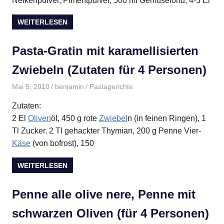
Nelkenpulver, Pimentpulver, 500 ml Gemüsefond, 4-5 El
WEITERLESEN
Pasta-Gratin mit karamellisierten
Zwiebeln (Zutaten für 4 Personen)
Mai 5, 2010
benjamin
Pastagerichte
Zutaten:
2 El
Oliven
öl, 450 g rote
Zwiebel
n (in feinen Ringen), 1
Tl Zucker, 2 Tl gehackter Thymian, 200 g Penne Vier-
Käse
(von bofrost), 150
WEITERLESEN
Penne alle olive nere, Penne mit
schwarzen Oliven (für 4 Personen)