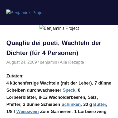
Benjamin's
MENÜ
Project
Zum
Inhalt
springen
Quaglie dei poeti, Wachteln der
Dichter (für 4 Personen)
August 24, 2009
benjamin
Alle Rezepte
Zutaten:
4 küchenfertige Wachteln (mit der Leber), 7 dünne
Scheiben durchwachsener
Speck
, 8
Lorbeerblätter, 8-12 Wacholderbeeren, Salz,
Pfeffer, 2 dünne Scheiben
Schinken
, 30 g
Butter
,
1/8 l
Weisswein
Zum Garnieren: 1 Lorbeerzweig