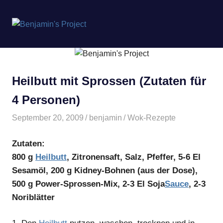
Benjamin's
MENÜ
Project
Zum
Inhalt
springen
Heilbutt mit Sprossen (Zutaten für
4 Personen)
September 20, 2009
benjamin
Wok-Rezepte
Zutaten:
800 g
Heilbutt
, Zitronensaft, Salz, Pfeffer, 5-6 El
Sesamöl, 200 g Kidney-Bohnen (aus der Dose),
500 g Power-Sprossen-Mix, 2-3 El Soja
Sauce
, 2-3
Noriblätter