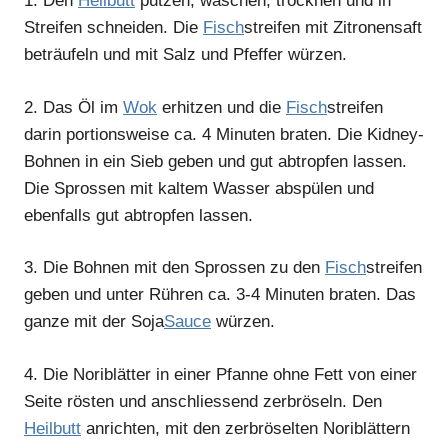
1.
Den
Heilbutt
putzen, waschen, trocknen und in
Streifen schneiden. Die
Fisch
streifen mit Zitronensaft
beträufeln und mit Salz und Pfeffer würzen.
2.
Das Öl im
Wok
erhitzen und die
Fisch
streifen
darin portionsweise ca. 4 Minuten braten. Die Kidney-
Bohnen in ein Sieb geben und gut abtropfen lassen.
Die Sprossen mit kaltem Wasser abspülen und
ebenfalls gut abtropfen lassen.
3.
Die Bohnen mit den Sprossen zu den
Fisch
streifen
geben und unter Rühren ca. 3-4 Minuten braten. Das
ganze mit der Soja
Sauce
würzen.
4.
Die Noriblätter in einer Pfanne ohne Fett von einer
Seite rösten und anschliessend zerbröseln. Den
Heilbutt
anrichten, mit den zerbröselten Noriblättern