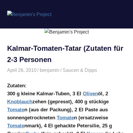
Benjamin's
MENÜ
Project
Zum
Inhalt
springen
Kalmar-Tomaten-Tatar (Zutaten für
2-3 Personen
April 26, 2010
benjamin
Saucen & Dipps
Zutaten:
300 g kleine Kalmar-Tuben, 3 El
Oliven
öl, 2
Knoblauch
zehen (gepresst), 400 g stückige
Tomate
n (aus der Packung), 2 El Paste aus
sonnengetrockneten
Tomate
n (ersatzweise
Tomate
nmark), 4 El gehackte Petersilie, 25 g