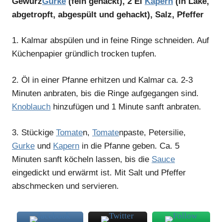
Gewürz
Gurke
(fein gehackt), 2 El
Kapern
(in Lake,
abgetropft, abgespült und gehackt), Salz, Pfeffer
1.
Kalmar abspülen und in feine Ringe schneiden. Auf
Küchenpapier gründlich trocken tupfen.
2.
Öl in einer Pfanne erhitzen und Kalmar ca. 2-3
Minuten anbraten, bis die Ringe aufgegangen sind.
Knoblauch
hinzufügen und 1 Minute sanft anbraten.
3.
Stückige
Tomate
n,
Tomate
npaste, Petersilie,
Gurke
und
Kapern
in die Pfanne geben. Ca. 5
Minuten sanft köcheln lassen, bis die
Sauce
eingedickt und erwärmt ist. Mit Salt und Pfeffer
abschmecken und servieren.