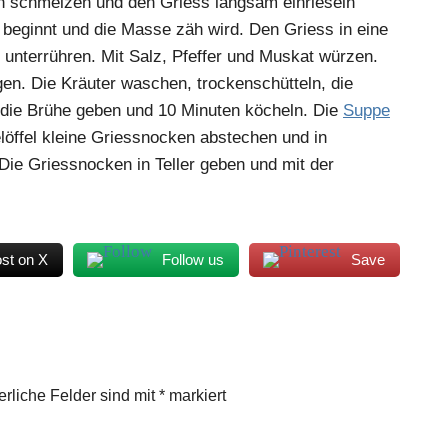
n schmelzen und den Griess langsam einrieseln
n beginnt und die Masse zäh wird. Den Griess in eine
 unterrühren. Mit Salz, Pfeffer und Muskat würzen.
n. Die Kräuter waschen, trockenschütteln, die
n die Brühe geben und 10 Minuten köcheln. Die
Suppe
löffel kleine Griessnocken abstechen und in
ie Griessnocken in Teller geben und mit der
st on X
Follow us
Save
erliche Felder sind mit
*
markiert