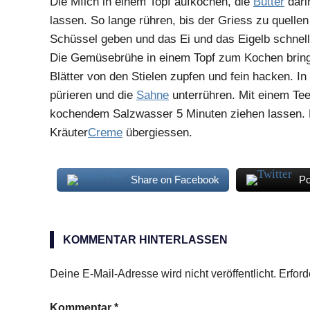
Die MIlch in einem Topf aufkochen, die
Butter
dari
lassen. So lange rühren, bis der Griess zu quelle
Schüssel geben und das Ei und das Eigelb schnell
Die Gemüsebrühe in einem Topf zum Kochen bringe
Blätter von den Stielen zupfen und fein hacken. I
pürieren und die
Sahne
unterrühren. Mit einem Tee
kochendem Salzwasser 5 Minuten ziehen lassen. D
Kräuter
Creme
übergiessen.
Share on Facebook
Po
Kerbel
Kräuter
KOMMENTAR HINTERLASSEN
Kresse
Deine E-Mail-Adresse wird nicht veröffentlicht.
Erford
Petersilie
Pimpinelle
Kommentar
*