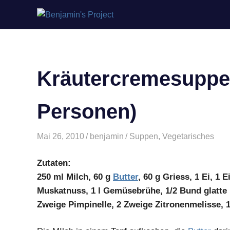
Benjamin's
Zum
Project
Inhalt
springen
Kräutercremesuppe 
Personen)
Mai 26, 2010
benjamin
Suppen
,
Vegetarisches
Zutaten:
250 ml Milch, 60 g
Butter
, 60 g Griess, 1 Ei, 1 E
Muskatnuss, 1 l Gemüsebrühe, 1/2 Bund glatte P
Zweige Pimpinelle, 2 Zweige Zitronenmelisse, 