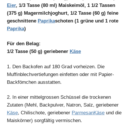
Eier
, 1/3 Tasse (80 ml) Maiskeimöl, 1 1/2 Tassen
(375 g) Magermilchjoghurt, 1/2 Tasse (60 g) feine
geschnittene
Paprika
schoten (1 grüne und 1 rote
Paprika
)
Für den Belag:
1/2 Tasse (50 g) geriebener
Käse
1.
Den Backofen auf 180 Grad vorheizen. Die
Muffinblechvertiefungen einfetten oder mit Papier-
Backfömchen ausstatten.
2.
In einer mittelgrossen Schüssel die trockenen
Zutaten (Mehl, Backpulver, Natron, Salz, geriebener
Käse
, Chilischote, geriebener
Parmesan
Käse
und die
Maiskörner) sorgfältig vermischen.