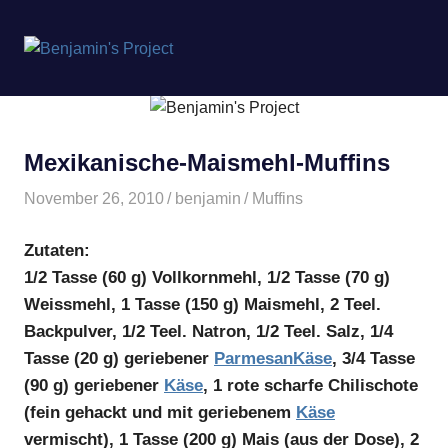
Benjamin's
MENÜ
Project
Zum
Inhalt
springen
Mexikanische-Maismehl-Muffins
November 26, 2010
benjamin
Muffins
Zutaten:
1/2 Tasse (60 g) Vollkornmehl, 1/2 Tasse (70 g)
Weissmehl, 1 Tasse (150 g) Maismehl, 2 Teel.
Backpulver, 1/2 Teel. Natron, 1/2 Teel. Salz, 1/4
Tasse (20 g) geriebener
Parmesan
Käse
, 3/4 Tasse
(90 g) geriebener
Käse
, 1 rote scharfe Chilischote
(fein gehackt und mit geriebenem
Käse
vermischt), 1 Tasse (200 g) Mais (aus der Dose), 2