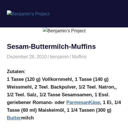
Benjamin's
MENÜ
Project
Zum
Inhalt
springen
Sesam-Buttermilch-Muffins
Dezember 28, 2010
benjamin
Muffins
Zutaten:
1 Tasse (120 g) Vollkornmehl, 1 Tasse (140 g)
Weissmehl, 2 Teel. Backpulver, 1/2 Teel. Natron,,
1/2 Teel. Salz, 1/2 Tasse Sesamsamen, 1 Essl.
geriebener Romano- oder
Parmesan
Käse
, 1 Ei, 1/4
Tasse (60 ml) Maiskeimöl, 1 1/4 Tassen (300 g)
Butter
milch