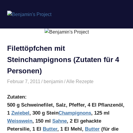
Benjamin's
MENÜ
Project
Zum
Inhalt
springen
Filettöpfchen mit
Steinchampignons (Zutaten für 4
Personen)
Februar 7, 2011
benjamin
Alle Rezepte
Zutaten:
500 g Schweinefilet, Salz, Pfeffer, 4 El Pflanzenöl,
1
Zwiebel
, 300 g Stein
Champignons
, 125 ml
Weisswein
, 150 ml
Sahne
, 2 El gehackte
Petersilie, 1 El
Butter
, 1 El Mehl,
Butter
(für die