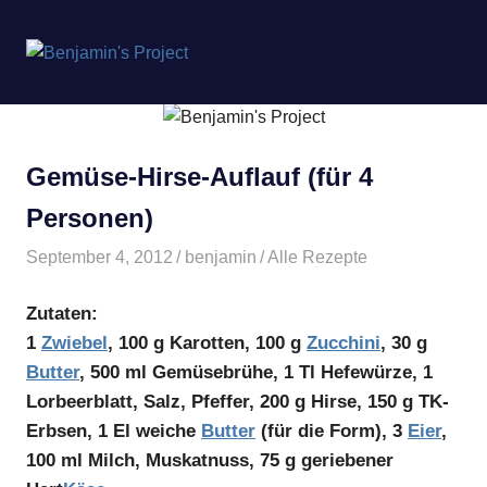
Benjamin's
MENÜ
Project
Zum
Inhalt
springen
Gemüse-Hirse-Auflauf (für 4
Personen)
September 4, 2012
benjamin
Alle Rezepte
Zutaten:
1
Zwiebel
, 100 g Karotten, 100 g
Zucchini
, 30 g
Butter
, 500 ml Gemüsebrühe, 1 Tl Hefewürze, 1
Lorbeerblatt, Salz, Pfeffer, 200 g Hirse, 150 g TK-
Erbsen, 1 El weiche
Butter
(für die Form), 3
Eier
,
100 ml Milch, Muskatnuss, 75 g geriebener