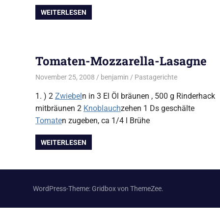
WEITERLESEN
Tomaten-Mozzarella-Lasagne
November 25, 2008
benjamin
Pastagerichte
1. ) 2
Zwiebel
n in 3 El Öl bräunen , 500 g Rinderhack
mitbräunen 2
Knoblauch
zehen 1 Ds geschälte
Tomate
n zugeben, ca 1/4 l Brühe
WEITERLESEN
WordPress-Theme: Gridbox von ThemeZee.