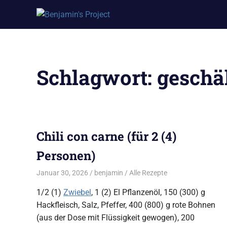
Benjamin's
Zum
Project
Inhalt
springen
Schlagwort:
geschä
Chili con carne (für 2 (4)
Personen)
Januar 30, 2026
benjamin
Alle Rezepte
1/2 (1)
Zwiebel
, 1 (2) El Pflanzenöl, 150 (300) g
Hackfleisch, Salz, Pfeffer, 400 (800) g rote Bohnen
(aus der Dose mit Flüssigkeit gewogen), 200