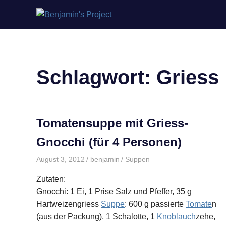
Benjamin's
Zum
Project
Inhalt
springen
Schlagwort:
Griess
Tomatensuppe mit Griess-
Gnocchi (für 4 Personen)
August 3, 2012
benjamin
Suppen
Zutaten:
Gnocchi: 1 Ei, 1 Prise Salz und Pfeffer, 35 g
Hartweizengriess
Suppe
: 600 g passierte
Tomate
n
(aus der Packung), 1 Schalotte, 1
Knoblauch
zehe,