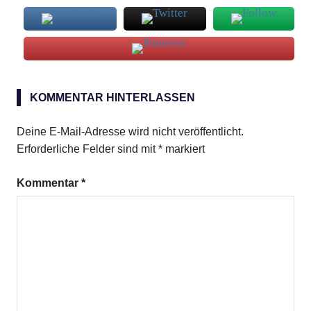
Ananas
KOMMENTAR HINTERLASSEN
Bambussprossen
Chinakohl
Deine E-Mail-Adresse wird nicht veröffentlicht.
frische
Erforderliche Felder sind mit
*
markiert
Shiitake-
Pilze
Kommentar
*
helle
Sojasauce
Ingwer
Reisessig
Sherry
Zuckerschoten