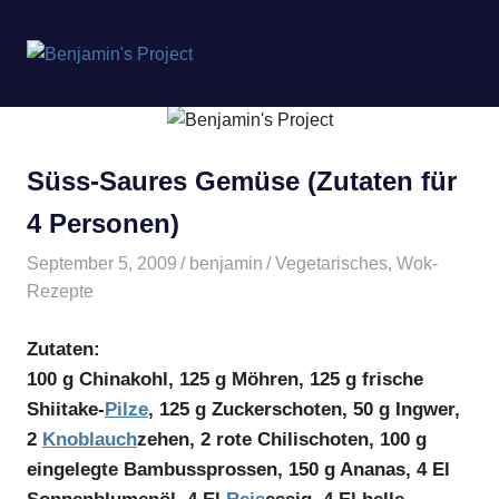
Benjamin's
MENÜ
Project
Zum
Inhalt
springen
Süss-Saures Gemüse (Zutaten für
4 Personen)
September 5, 2009
benjamin
Vegetarisches
,
Wok-
Rezepte
Zutaten:
100 g Chinakohl, 125 g Möhren, 125 g frische
Shiitake-
Pilze
, 125 g Zuckerschoten, 50 g Ingwer,
2
Knoblauch
zehen, 2 rote Chilischoten, 100 g
eingelegte Bambussprossen, 150 g Ananas, 4 El