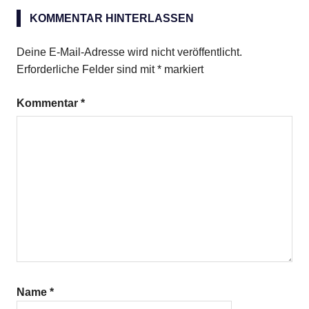
gehackte
Mandeln
KOMMENTAR HINTERLASSEN
Halbbitter-
Deine E-Mail-Adresse wird nicht veröffentlicht.
Schokolade
Erforderliche Felder sind mit
*
markiert
Waffeln
Kommentar
*
Name
*