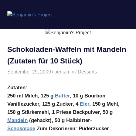
Benjamin's
MENÜ
Project
Zum
Inhalt
springen
Schokoladen-Waffeln mit Mandeln
(Zutaten für 10 Stück)
September 29, 2009
benjamin
Desserts
Zutaten:
250 ml Milch, 125 g
Butter
, 10 g Bourbon
Vanillezucker, 125 g Zucker, 4
Eier
, 150 g Mehl,
150 g Stärkemehl, 1 Priese Backpulver, 50 g
Mandeln
(gehackt), 50 g Halbbitter-
Schokolade
Zum Dekorieren:
Puderzucker