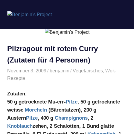
Benjamin's
MENÜ
Project
Zum
Inhalt
springen
Pilzragout mit rotem Curry
(Zutaten für 4 Personen)
November 3, 2009
benjamin
Vegetarisches
,
Wok-
Rezepte
Zutaten:
50 g getrocknete Mu-err-
Pilze
, 50 g getrocknete
weisse
Morcheln
(Bärentatzen), 200 g
Austern
Pilze
, 400 g
Champignons
, 2
Knoblauch
zehen, 2 Schalotten, 1 Bund glatte