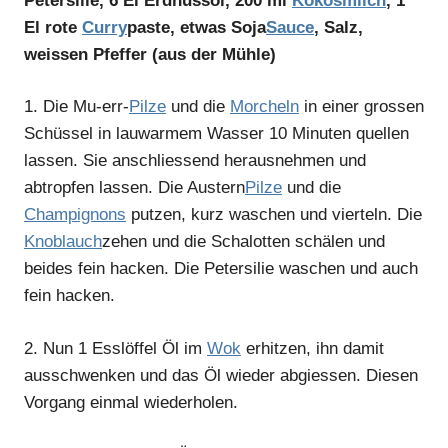
Petersilie, 6 El Erdnussöl, 200 ml
Kokosmilch
, 1
El rote
Curry
paste, etwas Soja
Sauce
, Salz,
weissen Pfeffer (aus der Mühle)
1.
Die Mu-err-
Pilze
und die
Morcheln
in einer grossen
Schüssel in lauwarmem Wasser 10 Minuten quellen
lassen. Sie anschliessend herausnehmen und
abtropfen lassen. Die Austern
Pilze
und die
Champignons
putzen, kurz waschen und vierteln. Die
Knoblauch
zehen und die Schalotten schälen und
beides fein hacken. Die Petersilie waschen und auch
fein hacken.
2.
Nun 1 Esslöffel Öl im
Wok
erhitzen, ihn damit
ausschwenken und das Öl wieder abgiessen. Diesen
Vorgang einmal wiederholen.