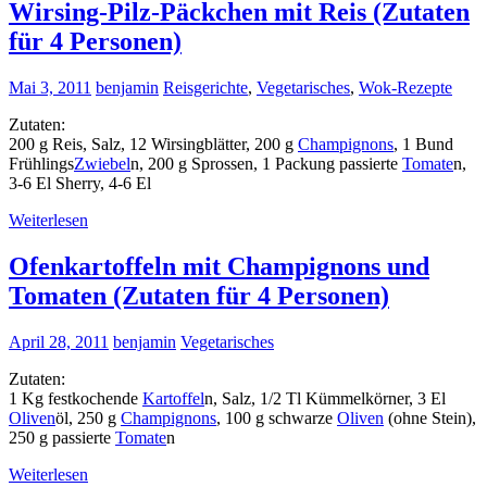
Wirsing-Pilz-Päckchen mit Reis (Zutaten
für 4 Personen)
Mai 3, 2011
benjamin
Reisgerichte
,
Vegetarisches
,
Wok-Rezepte
Zutaten:
200 g Reis, Salz, 12 Wirsingblätter, 200 g
Champignons
, 1 Bund
Frühlings
Zwiebel
n, 200 g Sprossen, 1 Packung passierte
Tomate
n,
3-6 El Sherry, 4-6 El
Weiterlesen
Ofenkartoffeln mit Champignons und
Tomaten (Zutaten für 4 Personen)
April 28, 2011
benjamin
Vegetarisches
Zutaten:
1 Kg festkochende
Kartoffel
n, Salz, 1/2 Tl Kümmelkörner, 3 El
Oliven
öl, 250 g
Champignons
, 100 g schwarze
Oliven
(ohne Stein),
250 g passierte
Tomate
n
Weiterlesen