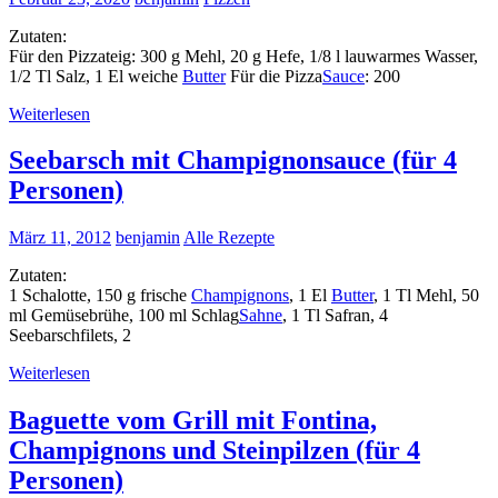
Zutaten:
Für den Pizzateig: 300 g Mehl, 20 g Hefe, 1/8 l lauwarmes Wasser,
1/2 Tl Salz, 1 El weiche
Butter
Für die Pizza
Sauce
: 200
Weiterlesen
Seebarsch mit Champignonsauce (für 4
Personen)
März 11, 2012
benjamin
Alle Rezepte
Zutaten:
1 Schalotte, 150 g frische
Champignons
, 1 El
Butter
, 1 Tl Mehl, 50
ml Gemüsebrühe, 100 ml Schlag
Sahne
, 1 Tl Safran, 4
Seebarschfilets, 2
Weiterlesen
Baguette vom Grill mit Fontina,
Champignons und Steinpilzen (für 4
Personen)