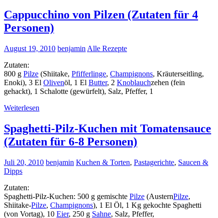
Cappucchino von Pilzen (Zutaten für 4
Personen)
August 19, 2010
benjamin
Alle Rezepte
Zutaten:
800 g
Pilze
(Shiitake,
Pfifferlinge
,
Champignons
, Kräuterseitling,
Enoki), 3 El
Oliven
öl, 1 El
Butter
, 2
Knoblauch
zehen (fein
gehackt), 1 Schalotte (gewürfelt), Salz, Pfeffer, 1
Weiterlesen
Spaghetti-Pilz-Kuchen mit Tomatensauce
(Zutaten für 6-8 Personen)
Juli 20, 2010
benjamin
Kuchen & Torten
,
Pastagerichte
,
Saucen &
Dipps
Zutaten:
Spaghetti-Pilz-Kuchen: 500 g gemischte
Pilze
(Austern
Pilze
,
Shiitake-
Pilze
,
Champignons
), 1 El Öl, 1 Kg gekochte Spaghetti
(von Vortag), 10
Eier
, 250 g
Sahne
, Salz, Pfeffer,