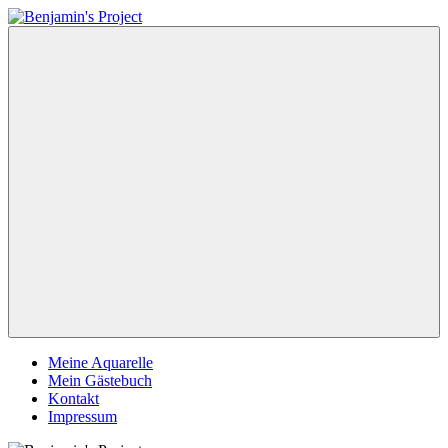
Zum
Inhalt
Benjamin's
springen
Project
Menü
Meine Aquarelle
Mein Gästebuch
Kontakt
Impressum