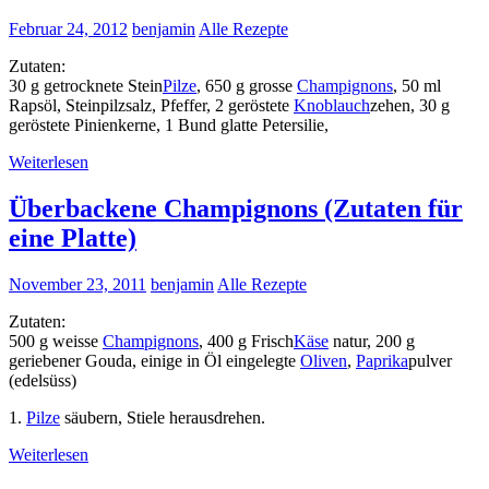
Februar 24, 2012
benjamin
Alle Rezepte
Zutaten:
30 g getrocknete Stein
Pilze
, 650 g grosse
Champignons
, 50 ml
Rapsöl, Steinpilzsalz, Pfeffer, 2 geröstete
Knoblauch
zehen, 30 g
geröstete Pinienkerne, 1 Bund glatte Petersilie,
Weiterlesen
Überbackene Champignons (Zutaten für
eine Platte)
November 23, 2011
benjamin
Alle Rezepte
Zutaten:
500 g weisse
Champignons
, 400 g Frisch
Käse
natur, 200 g
geriebener Gouda, einige in Öl eingelegte
Oliven
,
Paprika
pulver
(edelsüss)
1.
Pilze
säubern, Stiele herausdrehen.
Weiterlesen