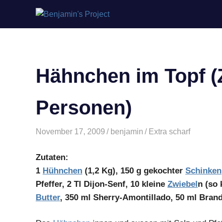
Benjamin's
Zum
Project
Inhalt
springen
Hähnchen im Topf (Z
Personen)
November 17, 2009
benjamin
Extra scharf
Zutaten:
1
Hühnchen
(1,2 Kg), 150 g gekochter
Schinken
Pfeffer, 2 Tl Dijon-Senf, 10 kleine
Zwiebel
n (so 
Butter
, 350 ml Sherry-Amontillado, 50 ml Bran