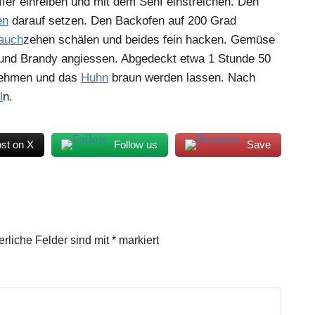
fer einreiben und mit dem Senf einstreichen. Den
en
darauf setzen. Den Backofen auf 200 Grad
auch
zehen schälen und beides fein hacken. Gemüse
und Brandy angiessen. Abgedeckt etwa 1 Stunde 50
nehmen und das
Huhn
braun werden lassen. Nach
l
n.
st on X
Follow us
Save
erliche Felder sind mit
*
markiert