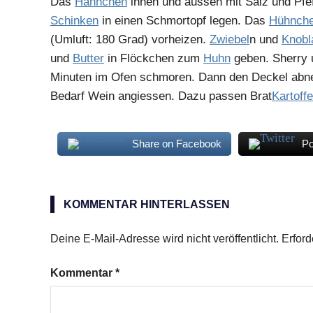
Das
Hähnchen
innen und aussen mit Salz und Pfef
Schinken
in einen Schmortopf legen. Das
Hühnch
(Umluft: 180 Grad) vorheizen.
Zwiebel
n und
Knobl
und
Butter
in Flöckchen zum
Huhn
geben. Sherry 
Minuten im Ofen schmoren. Dann den Deckel ab
Bedarf Wein angiessen. Dazu passen Brat
Kartoffe
Share on Facebook
Po
Hühnchen
Rotwein
KOMMENTAR HINTERLASSEN
Sherry-
Amontillado
Deine E-Mail-Adresse wird nicht veröffentlicht.
Erford
Kommentar
*