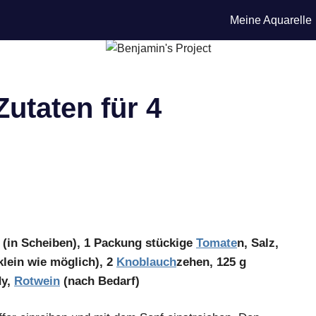
Meine Aquarelle
utaten für 4
(in Scheiben), 1 Packung stückige
Tomate
n, Salz,
klein wie möglich), 2
Knoblauch
zehen, 125 g
dy,
Rotwein
(nach Bedarf)