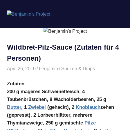
Benjamin's
MENÜ
Project
Zum
Inhalt
springen
Wildbret-Pilz-Sauce (Zutaten für 4
Personen)
April 26, 2010
benjamin
Saucen & Dipps
Zutaten:
200 g mageres Schweinefleisch, 4
Taubenbrüstchen, 8 Wacholderbeeren, 25 g
Butter
, 1
Zwiebel
(gehackt), 2
Knoblauch
zehen
(gepresst), 2 Lorbeerblätter, mehrere
Thymianzweige, 250 g gemischte
Pilze