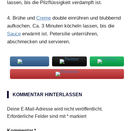
lassen, bis die Pilzflüssigkeit verdampft ist.
4.
Brühe und
Creme
double einrühren und blubbernd
aufkochen. Ca. 3 Minuten köcheln lassen, bis die
Sauce
erwärmt ist. Petersilie unterrühren,
abschmecken und servieren.
mageres
Schweinefleisch
KOMMENTAR HINTERLASSEN
Morcheln
Deine E-Mail-Adresse wird nicht veröffentlicht.
Pfifferlinge
Erforderliche Felder sind mit
*
markiert
Sauce
Kommentar
*
Steinpilze