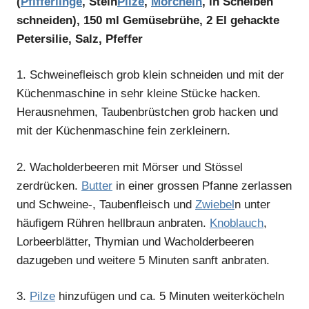
(
Pfifferlinge
, Stein
Pilze
,
Morcheln
, in Scheiben
schneiden), 150 ml Gemüsebrühe, 2 El gehackte
Petersilie, Salz, Pfeffer
1.
Schweinefleisch grob klein schneiden und mit der
Küchenmaschine in sehr kleine Stücke hacken.
Herausnehmen, Taubenbrüstchen grob hacken und
mit der Küchenmaschine fein zerkleinern.
2.
Wacholderbeeren mit Mörser und Stössel
zerdrücken.
Butter
in einer grossen Pfanne zerlassen
und Schweine-, Taubenfleisch und
Zwiebel
n unter
häufigem Rühren hellbraun anbraten.
Knoblauch
,
Lorbeerblätter, Thymian und Wacholderbeeren
dazugeben und weitere 5 Minuten sanft anbraten.
3.
Pilze
hinzufügen und ca. 5 Minuten weiterköcheln