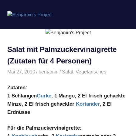
Benjamin's
MENÜ
Project
Zum
Inhalt
springen
Salat mit Palmzuckervinaigrette
(Zutaten für 4 Personen)
Mai 27, 2010
benjamin
Salat
,
Vegetarisches
Zutaten:
1 Schlangen
Gurke
, 1 Mango, 2 El frisch gehackte
Minze, 2 El frisch gehackter
Koriander
, 2 El
Erdnüsse
Für die Palmzuckervinaigrette: