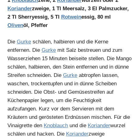
1
Knoblauch
zehe, 2
Koriander
wurzeln oder 2
Koriander
zweige, 1 Tl Meersalz, 3 El Palmzucker,
2 Tl Sherryessig, 5 Tl
Rotwein
essig, 80 ml
Oliven
öl, Pfeffer
Die
Gurke
schälen, halbieren und die Kerne
entfernen. Die
Gurke
mit Salz bestreuen und zum
Wasserziehen 15 Minuten beiseite stellen. Die Mango
schälen, halbieren, den Stein entfernen und in dünne
Streifen schneiden. Die
Gurke
abtropfen lassen,
waschen, trockentupfen und in dünne Scheiben
schneiden. Die Obst- und Gemüsestreifen auf
Küchenpapier legen, um die Feuchtigkeit
aufzufangen. Kurz vor dem Servieren mit dem
Kräutern und gerösteten Erdnüssen mischen. Für die
Vinaigrette den
Knoblauch
und die
Koriander
wurzel
schälen und hacken. Die
Koriander
zweige