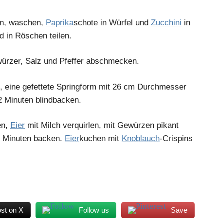
n, waschen,
Paprika
schote in Würfel und
Zucchini
in
 in Röschen teilen.
ürzer, Salz und Pfeffer abschmecken.
n, eine gefettete Springform mit 26 cm Durchmesser
2 Minuten blindbacken.
en,
Eier
mit Milch verquirlen, mit Gewürzen pikant
 Minuten backen.
Eier
kuchen mit
Knoblauch
-Crispins
st on X
Follow us
Save