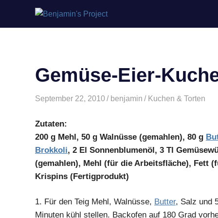
Zum
Benjamin's
Inhalt
springen
Project
Gemüse-Eier-Kuch
September 22, 2010
benjamin
Kuchen & Torten
Zutaten:
200 g Mehl, 50 g Walnüsse (gemahlen), 80 g
But
Brokkoli
, 2 El Sonnenblumenöl, 3 Tl Gemüsewür
(gemahlen), Mehl (für die Arbeitsfläche), Fett (
Krispins (Fertigprodukt)
1.
Für den Teig Mehl, Walnüsse,
Butter
, Salz und 
Minuten kühl stellen. Backofen auf 180 Grad vorhe