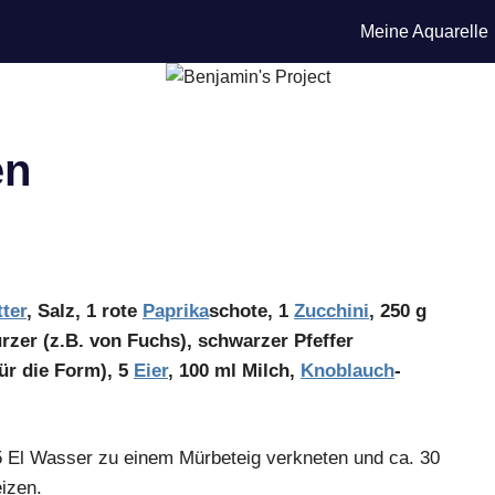
Meine Aquarelle
en
ter
, Salz, 1 rote
Paprika
schote, 1
Zucchini
, 250 g
zer (z.B. von Fuchs), schwarzer Pfeffer
für die Form), 5
Eier
, 100 ml Milch,
Knoblauch
-
5 El Wasser zu einem Mürbeteig verkneten und ca. 30
izen.