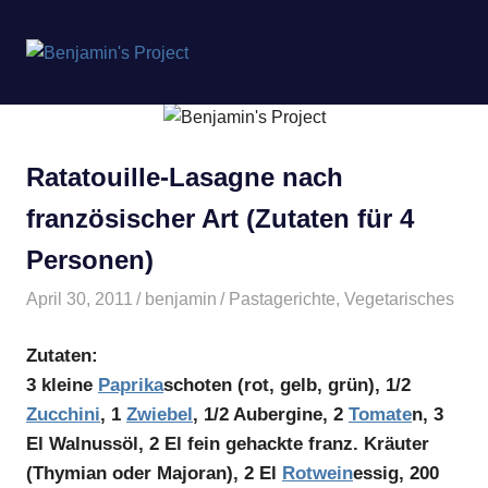
Benjamin's
MENÜ
Project
Zum
Inhalt
springen
Ratatouille-Lasagne nach
französischer Art (Zutaten für 4
Personen)
April 30, 2011
benjamin
Pastagerichte
,
Vegetarisches
Zutaten:
3 kleine
Paprika
schoten (rot, gelb, grün), 1/2
Zucchini
, 1
Zwiebel
, 1/2 Aubergine, 2
Tomate
n, 3
El Walnussöl, 2 El fein gehackte franz. Kräuter
(Thymian oder Majoran), 2 El
Rotwein
essig, 200