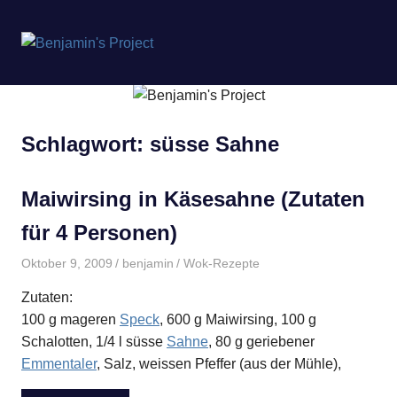
Benjamin's
MENÜ
Project
Zum
Inhalt
springen
Schlagwort:
süsse Sahne
Maiwirsing in Käsesahne (Zutaten
für 4 Personen)
Oktober 9, 2009
benjamin
Wok-Rezepte
Zutaten:
100 g mageren
Speck
, 600 g Maiwirsing, 100 g
Schalotten, 1/4 l süsse
Sahne
, 80 g geriebener
Emmentaler
, Salz, weissen Pfeffer (aus der Mühle),