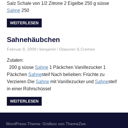
Salz Schale von 1/2 Zitrone 2 Eigelbe 250 g süsse
Sahne
250
WEITERLESEN
Sahnehäubchen
Februar 8, 2009
benjamin
Glasuren & Cremes
Zutaten:
200 g süsse
Sahne
1 Päckchen Vanillezucker 1
Päckchen
Sahne
steif Nach belieben: Früchte zu
Verzieren Die
Sahne
mit Vanillezucker und
Sahne
steif
in einer Rührschüssel
WEITERLESEN
WordPress-Theme: Gridbox von ThemeZee.