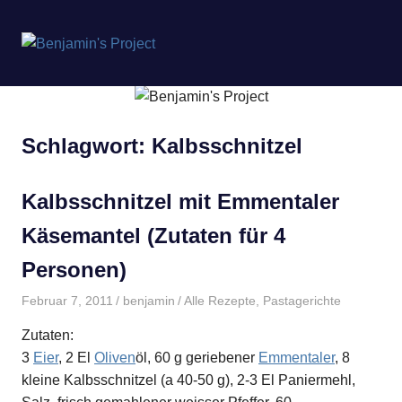
Benjamin's
MENÜ
Project
Zum
Inhalt
springen
Schlagwort:
Kalbsschnitzel
Kalbsschnitzel mit Emmentaler
Käsemantel (Zutaten für 4
Personen)
Februar 7, 2011
benjamin
Alle Rezepte
,
Pastagerichte
Zutaten:
3
Eier
, 2 El
Oliven
öl, 60 g geriebener
Emmentaler
, 8
kleine Kalbsschnitzel (a 40-50 g), 2-3 El Paniermehl,