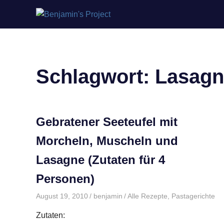
Benjamin's
Zum
Project
Inhalt
springen
Schlagwort:
Lasagn
Gebratener Seeteufel mit
Morcheln, Muscheln und
Lasagne (Zutaten für 4
Personen)
August 19, 2010
benjamin
Alle Rezepte
,
Pastagerichte
Zutaten: