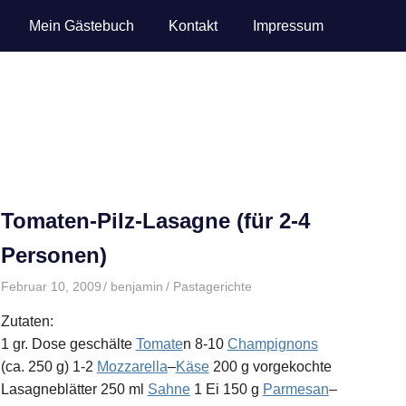
Mein Gästebuch
Kontakt
Impressum
Tomaten-Pilz-Lasagne (für 2-4
Personen)
Februar 10, 2009
benjamin
Pastagerichte
Zutaten:
1 gr. Dose geschälte
Tomate
n 8-10
Champignons
(ca. 250 g) 1-2
Mozzarella
–
Käse
200 g vorgekochte
Lasagneblätter 250 ml
Sahne
1 Ei 150 g
Parmesan
–