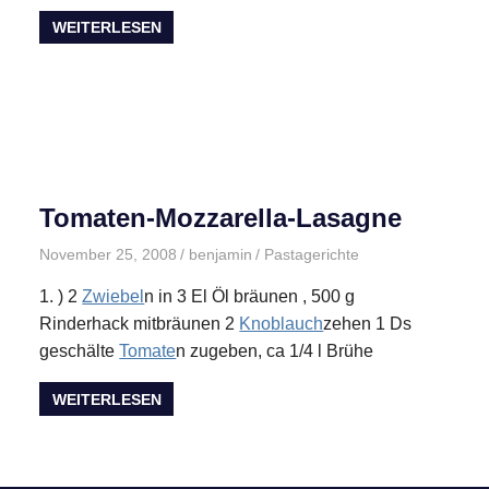
WEITERLESEN
Tomaten-Mozzarella-Lasagne
November 25, 2008
benjamin
Pastagerichte
1. ) 2
Zwiebel
n in 3 El Öl bräunen , 500 g
Rinderhack mitbräunen 2
Knoblauch
zehen 1 Ds
geschälte
Tomate
n zugeben, ca 1/4 l Brühe
WEITERLESEN