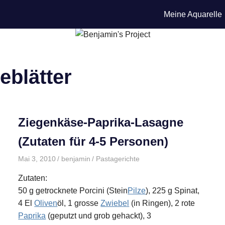
Meine Aquarelle
eblätter
Ziegenkäse-Paprika-Lasagne
(Zutaten für 4-5 Personen)
Mai 3, 2010
benjamin
Pastagerichte
Zutaten:
50 g getrocknete Porcini (Stein
Pilze
), 225 g Spinat,
4 El
Oliven
öl, 1 grosse
Zwiebel
(in Ringen), 2 rote
Paprika
(geputzt und grob gehackt), 3