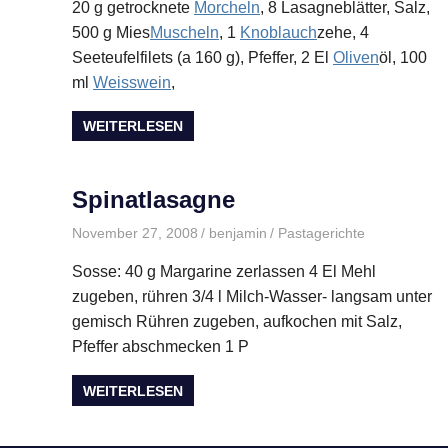
20 g getrocknete
Morcheln
, 8 Lasagneblätter, Salz,
500 g Mies
Muscheln
, 1
Knoblauch
zehe, 4
Seeteufelfilets (a 160 g), Pfeffer, 2 El
Oliven
öl, 100
ml
Weisswein
,
WEITERLESEN
Spinatlasagne
November 27, 2008
benjamin
Pastagerichte
Sosse: 40 g Margarine zerlassen 4 El Mehl
zugeben, rühren 3/4 l Milch-Wasser- langsam unter
gemisch Rühren zugeben, aufkochen mit Salz,
Pfeffer abschmecken 1 P
WEITERLESEN