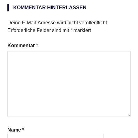
Äpfel
KOMMENTAR HINTERLASSEN
Aprikosen
getrocknete
Deine E-Mail-Adresse wird nicht veröffentlicht.
Birnen
Erforderliche Felder sind mit
*
markiert
Pfirsiche
Kommentar
*
Pflaumen
Rotwein
Name
*