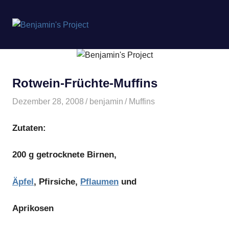
Benjamin's
MENÜ
Project
Zum
Inhalt
springen
Rotwein-Früchte-Muffins
Dezember 28, 2008
benjamin
Muffins
Zutaten:
200 g getrocknete Birnen,
Äpfel
, Pfirsiche,
Pflaumen
und
Aprikosen