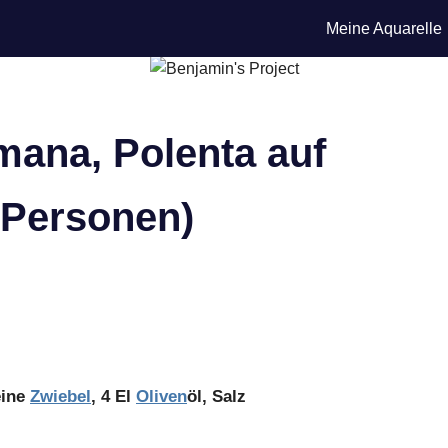
Meine Aquarelle
mana, Polenta auf
 Personen)
eine
Zwiebel
, 4 El
Oliven
öl, Salz