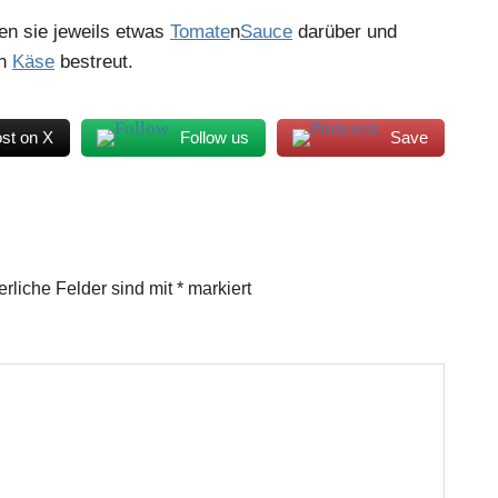
eben sie jeweils etwas
Tomate
n
Sauce
darüber und
en
Käse
bestreut.
st on X
Follow us
Save
erliche Felder sind mit
*
markiert