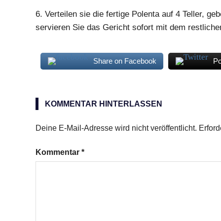
6.
Verteilen sie die fertige Polenta auf 4 Teller, g
servieren Sie das Gericht sofort mit dem restlich
Share on Facebook
Po
durchwachsener
Speck
KOMMENTAR HINTERLASSEN
Knoblauch
Polenta
Deine E-Mail-Adresse wird nicht veröffentlicht.
Erford
stückige
Kommentar
*
Tomaten