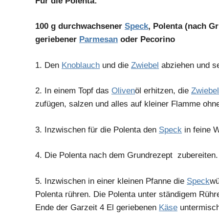
Für die Polenta:
100 g durchwachsener
Speck
, Polenta (nach Gr
geriebener
Parmesan
oder Pecorino
1.
Den
Knoblauch
und die
Zwiebel
abziehen und se
2.
In einem Topf das
Oliven
öl erhitzen, die
Zwiebel
zufügen, salzen und alles auf kleiner Flamme ohn
3.
Inzwischen für die Polenta den
Speck
in feine 
4.
Die Polenta nach dem Grundrezept zubereiten.
5.
Inzwischen in einer kleinen Pfanne die
Speck
wü
Polenta rühren. Die Polenta unter ständigem Rühre
Ende der Garzeit 4 El geriebenen
Käse
untermisc