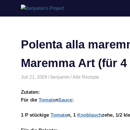
Benjamin's
Zum
Project
Inhalt
springen
Polenta alla marem
Maremma Art (für 4
Juli 21, 2009
benjamin
Alle Rezepte
Zutaten:
Für die
Tomate
n
Sauce
:
1 P stückige
Tomate
n, 1
Knoblauch
zehe, 1/2 kl