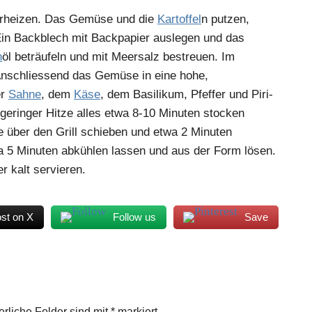
orheizen. Das Gemüse und die
Kartoffel
n putzen,
Ein Backblech mit Backpapier auslegen und das
n
öl beträufeln und mit Meersalz bestreuen. Im
Anschliessend das Gemüse in eine hohe,
er
Sahne
, dem
Käse
, dem Basilikum, Pfeffer und Piri-
geringer Hitze alles etwa 8-10 Minuten stocken
e über den Grill schieben und etwa 2 Minuten
wa 5 Minuten abkühlen lassen und aus der Form lösen.
r kalt servieren.
st on X
Follow us
Save
erliche Felder sind mit
*
markiert