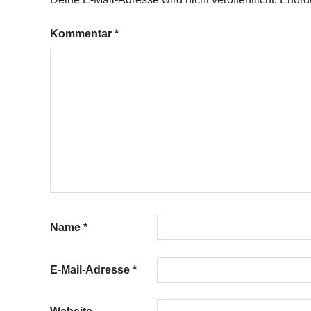
Paprika
Pilze
Kommentar
*
Zucchini
Name
*
E-Mail-Adresse
*