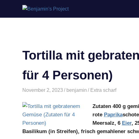
Benjamin's
Zum
Project
Inhalt
springen
Tortilla mit gebrat
für 4 Personen)
November 2, 2023
benjamin
Extra scharf
Zutaten 400 g gem
rote
Paprika
schote
Meersalz, 6
Eier
, 
Basilikum (in Streifen), frisch gemahlener schwa