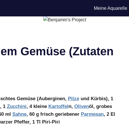
Meine Aquarelle
enem Gemüse (Zutaten
ischtes Gemüse (Auberginen,
Pilze
und Kürbis), 1
, 1
Zucchini
, 4 kleine
Kartoffel
n,
Oliven
öl, grobes
250 ml
Sahne
, 60 g frisch geriebener
Parmesan
, 2 El
rzer Pfeffer, 1 Tl Piri-Piri