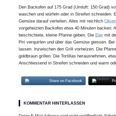
Den Backofen auf 175 Grad (Umluft: 150 Grad) v
waschen und würfeln oder in Streifen schneiden. 
Gemüse darauf verteilen. Alles mit reichlich
Olive
vorgeheizten Backofen etwa 40 Minuten backen. 
beschichtete, kleine Pfanne geben. Die
Eier
mit d
Piri verquirlen und über das Gemüse giessen. Bei 
lassen. Inzwischen den Grill vorheizen. Die Pfann
goldbraun grillen. Die Tortillas herausnehmen, et
Anschliessend in Streifen schneiden und warm ode
Share on Facebook
Po
Auberginen
Kartoffeln
KOMMENTAR HINTERLASSEN
Kürbis
Deine E-Mail-Adresse wird nicht veröffentlicht.
Erford