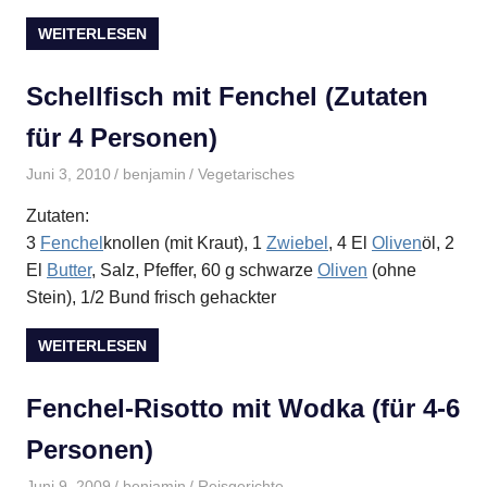
WEITERLESEN
Schellfisch mit Fenchel (Zutaten
für 4 Personen)
Juni 3, 2010
benjamin
Vegetarisches
Zutaten:
3
Fenchel
knollen (mit Kraut), 1
Zwiebel
, 4 El
Oliven
öl, 2
El
Butter
, Salz, Pfeffer, 60 g schwarze
Oliven
(ohne
Stein), 1/2 Bund frisch gehackter
WEITERLESEN
Fenchel-Risotto mit Wodka (für 4-6
Personen)
Juni 9, 2009
benjamin
Reisgerichte