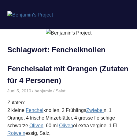
Benjamin's
MENÜ
Project
Zum
Inhalt
springen
Schlagwort:
Fenchelknollen
Fenchelsalat mit Orangen (Zutaten
für 4 Personen)
Juni 5, 2010
benjamin
Salat
Zutaten:
2 kleine
Fenchel
knollen, 2 Frühlings
Zwiebel
n, 1
Orange, 4 frische Minzeblätter, 4 grosse fleischige
schwarze
Oliven
, 60 ml
Oliven
öl extra vergine, 1 El
Rotwein
essig, Salz,