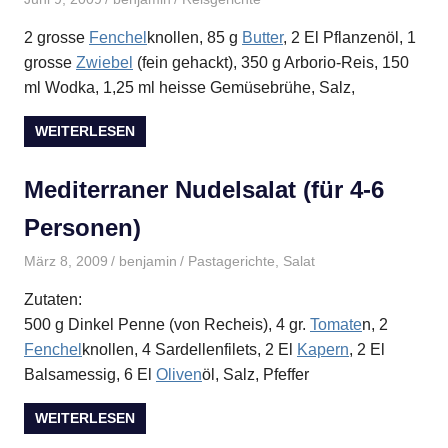
2 grosse
Fenchel
knollen, 85 g
Butter
, 2 El Pflanzenöl, 1
grosse
Zwiebel
(fein gehackt), 350 g Arborio-Reis, 150
ml Wodka, 1,25 ml heisse Gemüsebrühe, Salz,
WEITERLESEN
Mediterraner Nudelsalat (für 4-6
Personen)
März 8, 2009
benjamin
Pastagerichte
,
Salat
Zutaten:
500 g Dinkel Penne (von Recheis), 4 gr.
Tomate
n, 2
Fenchel
knollen, 4 Sardellenfilets, 2 El
Kapern
, 2 El
Balsamessig, 6 El
Oliven
öl, Salz, Pfeffer
WEITERLESEN