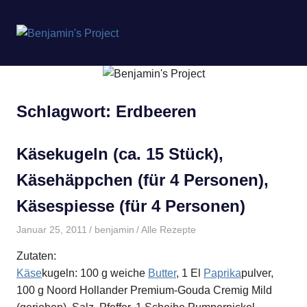
Benjamin's
MENÜ
Project
Zum
Inhalt
springen
Schlagwort:
Erdbeeren
Käsekugeln (ca. 15 Stück),
Käsehäppchen (für 4 Personen),
Käsespiesse (für 4 Personen)
Januar 25, 2011
benjamin
Alle Rezepte
Zutaten:
Käse
kugeln: 100 g weiche
Butter
, 1 El
Paprika
pulver,
100 g Noord Hollander Premium-Gouda Cremig Mild