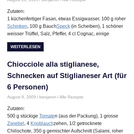
Zutaten:
1 küchenfertiger Fasan, etwas Essigwasser, 100 g roher
Schinken
, 100 g Bauch
Speck
(in Scheiben), 1 schöner
weisser Trüffel, Salz, Pfeffer, 4 cl Cognac, einige
WEITERLESEN
Chiocciole alla stiglianese,
Schnecken auf Stiglianeser Art (für
6 Personen)
August 8, 2009
benjamin
Alle Rezepte
Zutaten:
500 g stückige
Tomate
n (aus der Packung), 1 grosse
Zwiebel
, 4
Knoblauch
zehen, 1/2 getrocknete
Chilischote, 350 g gemischter Aufschnitt (Salami, roher