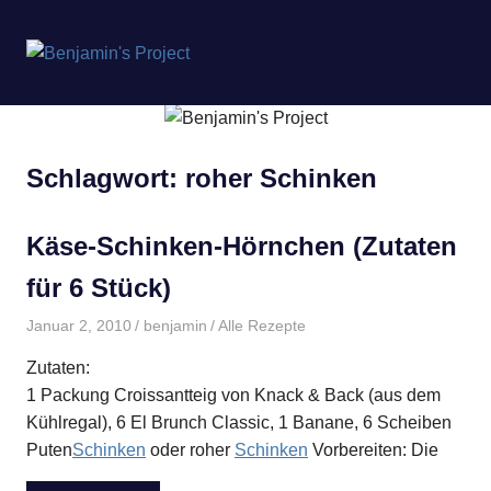
Benjamin's
MENÜ
Project
Zum
Inhalt
springen
Schlagwort:
roher Schinken
Käse-Schinken-Hörnchen (Zutaten
für 6 Stück)
Januar 2, 2010
benjamin
Alle Rezepte
Zutaten:
1 Packung Croissantteig von Knack & Back (aus dem
Kühlregal), 6 El Brunch Classic, 1 Banane, 6 Scheiben
Puten
Schinken
oder roher
Schinken
Vorbereiten: Die