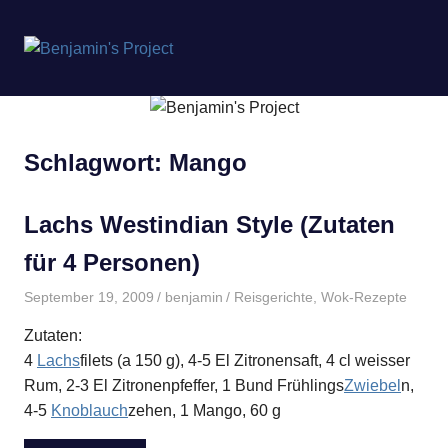
Benjamin's
MENÜ
Project
Zum
Inhalt
springen
Schlagwort:
Mango
Lachs Westindian Style (Zutaten
für 4 Personen)
September 19, 2009
benjamin
Reisgerichte
,
Wok-Rezepte
Zutaten:
4
Lachs
filets (a 150 g), 4-5 El Zitronensaft, 4 cl weisser
Rum, 2-3 El Zitronenpfeffer, 1 Bund Frühlings
Zwiebel
n,
4-5
Knoblauch
zehen, 1 Mango, 60 g