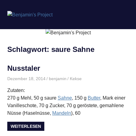
Benjamin's
MENÜ
Project
Zum
Inhalt
springen
Schlagwort:
saure Sahne
Nusstaler
Dezember 18, 2014
benjamin
Kekse
Zutaten:
270 g Mehl, 50 g saure
Sahne
, 150 g
Butter
, Mark einer
Vanilleschote, 70 g Zucker, 70 g geröstete, gemahlene
Nüsse (Haselnüsse,
Mandeln
), 60
WEITERLESEN