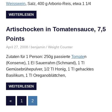
Weisswein
, Salz, 400 g Arborio-Reis, etwa 1 1/4
WEITERLESEN
Artischocken in Tomatensauce, 7,5
Points
April 27, 2008
benjamin
Weight Counter
Zutaten für 1 Person: 250g passierte
Tomate
n
(Konserve), 1 El Sauerrahm (Schmand), 1 Tl
Gemüsebrühepulver, 1/2 Tl Honig, 1 Tl gehacktes
Basilikum, 1 Tl Oreganoblättchen,
WEITERLESEN
Seitennummerierung
Vorherige
«
1
2
Beiträge