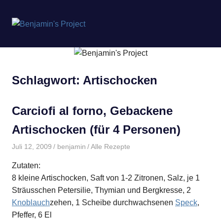
Benjamin's
MENÜ
Project
Zum
Inhalt
springen
Schlagwort:
Artischocken
Carciofi al forno, Gebackene
Artischocken (für 4 Personen)
Juli 12, 2009
benjamin
Alle Rezepte
Zutaten:
8 kleine Artischocken, Saft von 1-2 Zitronen, Salz, je 1
Sträusschen Petersilie, Thymian und Bergkresse, 2
Knoblauch
zehen, 1 Scheibe durchwachsenen
Speck
,
Pfeffer, 6 El