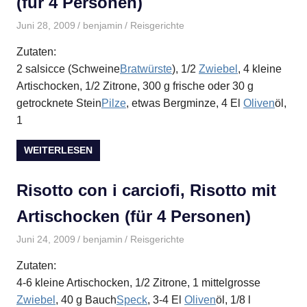
(für 4 Personen)
Juni 28, 2009
benjamin
Reisgerichte
Zutaten:
2 salsicce (Schweine
Bratwürste
), 1/2
Zwiebel
, 4 kleine
Artischocken, 1/2 Zitrone, 300 g frische oder 30 g
getrocknete Stein
Pilze
, etwas Bergminze, 4 El
Oliven
öl,
1
WEITERLESEN
Risotto con i carciofi, Risotto mit
Artischocken (für 4 Personen)
Juni 24, 2009
benjamin
Reisgerichte
Zutaten:
4-6 kleine Artischocken, 1/2 Zitrone, 1 mittelgrosse
Zwiebel
, 40 g Bauch
Speck
, 3-4 El
Oliven
öl, 1/8 l