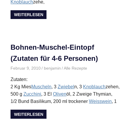
Knoblauch
zehe,
WEITERLESEN
Bohnen-Muschel-Eintopf
(Zutaten für 4-6 Personen)
Februar 9, 2010
benjamin
Alle Rezepte
Zutaten:
2 Kg Mies
Muscheln
, 3
Zwiebel
n, 3
Knoblauch
zehen,
500 g
Zucchini
, 3 El
Oliven
öl, 2 Zweige Thymian,
1/2 Bund Basilikum, 200 ml trockener
Weisswein
, 1
WEITERLESEN