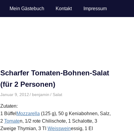
Mein Gästebuch
Kontakt
Impressum
Scharfer Tomaten-Bohnen-Salat
(für 2 Personen)
Januar 9, 2012
benjamin
Salat
Zutaten:
1 Büffel
Mozzarella
(125 g), 50 g Keniabohnen, Salz,
2
Tomate
n, 1/2 rote Chilischote, 1 Schalotte, 3
Zweige Thymian, 3 Tl
Weisswein
essig, 1 El