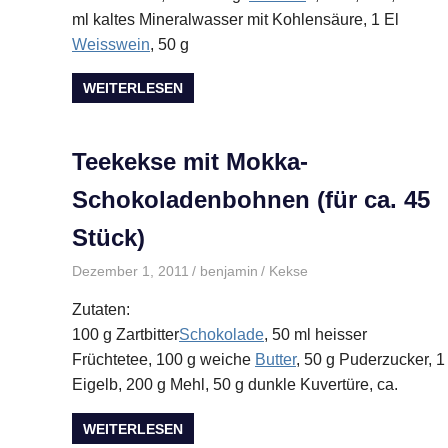
ml kaltes Mineralwasser mit Kohlensäure, 1 El
Weisswein
, 50 g
WEITERLESEN
Teekekse mit Mokka-
Schokoladenbohnen (für ca. 45
Stück)
Dezember 1, 2011
benjamin
Kekse
Zutaten:
100 g Zartbitter
Schokolade
, 50 ml heisser
Früchtetee, 100 g weiche
Butter
, 50 g Puderzucker, 1
Eigelb, 200 g Mehl, 50 g dunkle Kuvertüre, ca.
WEITERLESEN