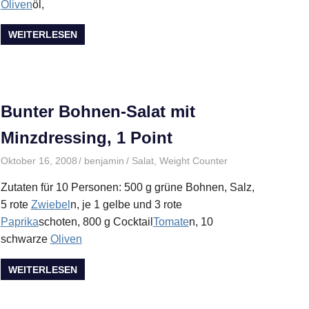
Oliven
öl,
WEITERLESEN
Bunter Bohnen-Salat mit
Minzdressing, 1 Point
Oktober 16, 2008
benjamin
Salat
,
Weight Counter
Zutaten für 10 Personen: 500 g grüne Bohnen, Salz,
5 rote
Zwiebel
n, je 1 gelbe und 3 rote
Paprika
schoten, 800 g Cocktail
Tomate
n, 10
schwarze
Oliven
WEITERLESEN