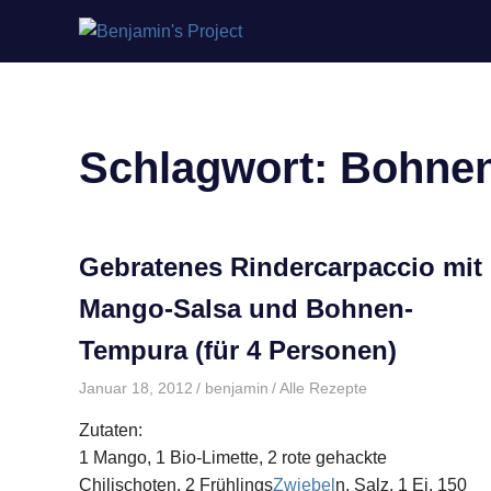
Benjamin's
Zum
Project
Inhalt
springen
Schlagwort:
Bohne
Gebratenes Rindercarpaccio mit
Mango-Salsa und Bohnen-
Tempura (für 4 Personen)
Januar 18, 2012
benjamin
Alle Rezepte
Zutaten:
1 Mango, 1 Bio-Limette, 2 rote gehackte
Chilischoten, 2 Frühlings
Zwiebel
n, Salz, 1 Ei, 150