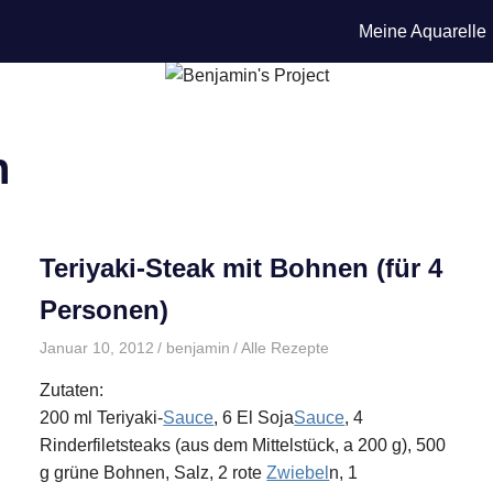
Meine Aquarelle
n
Teriyaki-Steak mit Bohnen (für 4
Personen)
Januar 10, 2012
benjamin
Alle Rezepte
Zutaten:
200 ml Teriyaki-
Sauce
, 6 El Soja
Sauce
, 4
Rinderfiletsteaks (aus dem Mittelstück, a 200 g), 500
g grüne Bohnen, Salz, 2 rote
Zwiebel
n, 1