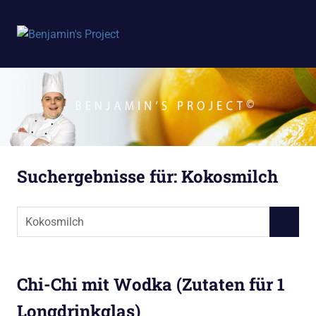
Benjamin's
MENÜ
Project
Zum
Inhalt
springen
Suchergebnisse für:
Kokosmilch
Suchen
SUCHEN
nach:
Chi-Chi mit Wodka (Zutaten für 1
Longdrinkglas)