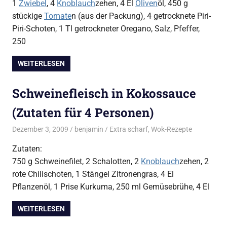
1
Zwiebel
, 4
Knoblauch
zehen, 4 El
Oliven
öl, 450 g
stückige
Tomate
n (aus der Packung), 4 getrocknete Piri-
Piri-Schoten, 1 Tl getrockneter Oregano, Salz, Pfeffer,
250
WEITERLESEN
Schweinefleisch in Kokossauce
(Zutaten für 4 Personen)
Dezember 3, 2009
benjamin
Extra scharf
,
Wok-Rezepte
Zutaten:
750 g Schweinefilet, 2 Schalotten, 2
Knoblauch
zehen, 2
rote Chilischoten, 1 Stängel Zitronengras, 4 El
Pflanzenöl, 1 Prise Kurkuma, 250 ml Gemüsebrühe, 4 El
WEITERLESEN